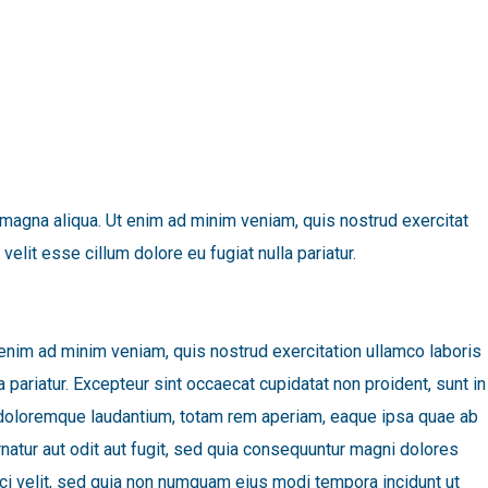
 magna aliqua. Ut enim ad minim veniam, quis nostrud exercitat
elit esse cillum dolore eu fugiat nulla pariatur.
 enim ad minim veniam, quis nostrud exercitation ullamco laboris
a pariatur. Excepteur sint occaecat cupidatat non proident, sunt in
um doloremque laudantium, totam rem aperiam, eaque ipsa quae ab
rnatur aut odit aut fugit, sed quia consequuntur magni dolores
ci velit, sed quia non numquam eius modi tempora incidunt ut