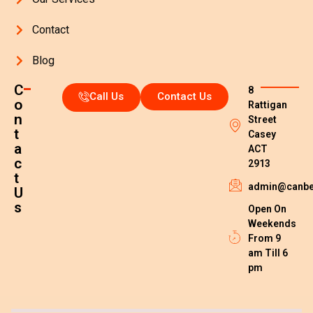
Contact
Blog
C
8
Call Us
Contact Us
o
Rattigan
n
Street
t
Casey
a
ACT
c
2913
t
admin@canber
U
s
Open On
Weekends
From 9
am Till 6
pm